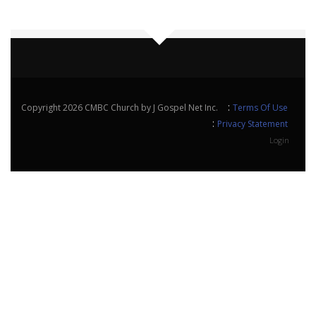
:
Copyright 2026 CMBC Church by J Gospel Net Inc.
Terms Of Use
:
Privacy Statement
Login