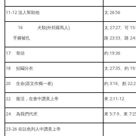
11-12 沒人幫助他
太 26:56
16 犬類(外邦羅馬人)
太 27:27、可 15:
手腳被扎
路 23:33、路 24:
17 骨頭
約 19:36
18 拈鬮分衣
太 27:35、約 19:
20 生命(原文作獨一者)
約 3:16、創 22:2
22 復活，在會中讚美上帝
來 2:11-12
24 為我們代求
來 5:7-9、來 7:2
23-26 在以色列人中讚美上帝