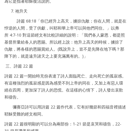
為它是指著耶穌復活說的。
7. 祂升天
詩篇 68:18「你已經升上高天，擄掠仇敵；你在人間，就是在
悖逆的人間，受了供獻，叫耶和華上帝可以與他們同住。」以弗
所 4:7-10 對這節經文有比較詳細的說明：「我們各人蒙恩，都是照
基督所量給各人的恩賜。所以經上說：他升上高天的時候，擄掠了
仇敵，將各樣的恩賜賞給人。(既說升上，豈不是先降在地下嗎？那
降下的，就是遠升諸天之上要充滿萬有的。)」
三、詩篇 22 篇
詩篇 22 篇一開始時充份表達了詩人面臨死亡、走向死亡的孤寂感。
有這種強烈的孤寂感是因為感受不到上帝的同在，又加上有惡人環
繞在四周，更加深了詩人的恐慌。在這樣的心情下，詩人發出哀歎
和禱告。
彌賽亞詩可以用詩篇 22 篇作代表，它有好幾節和四福音裡描述
耶穌受難的經文相同。
詩篇 22 篇很明顯的可以分為兩部份：1-21 節是哀哭和禱告，22-
31 節是讚美和感恩。