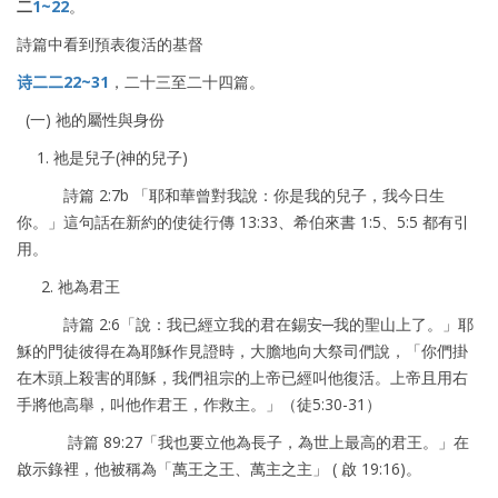
二
1~22
。
詩篇中看到預表復活的基督
诗二二
22~31
，二十三至二十四篇。
(一) 祂的屬性與身份
1. 祂是兒子(神的兒子)
詩篇 2:7b 「耶和華曾對我說：你是我的兒子，我今日生
你。」這句話在新約的使徒行傳 13:33、希伯來書 1:5、5:5 都有引
用。
2. 祂為君王
詩篇 2:6「說：我已經立我的君在錫安─我的聖山上了。」耶
穌的門徒彼得在為耶穌作見證時，大膽地向大祭司們說，「你們掛
在木頭上殺害的耶穌，我們祖宗的上帝已經叫他復活。上帝且用右
手將他高舉，叫他作君王，作救主。」（徒5:30-31）
詩篇 89:27「我也要立他為長子，為世上最高的君王。」在
啟示錄裡，他被稱為「萬王之王、萬主之主」 ( 啟 19:16)。