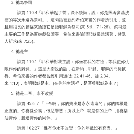
3. 祂為祭司
詩篇 110:4「耶和華起了誓，決不後悔，說：你是照著麥基洗
德的等次永遠為祭司。」這句話被新約希伯來書的作者所引用，並
且用很長的篇幅來論證它是指耶穌為祭司(來 5:6、7:1-28)。祭司最
主要的工作是為百姓獻祭贖罪，希伯來書論證耶穌長遠活著，替眾
人祈求(來 7:25)。
4. 祂是主
詩篇 110:1「耶和華對我主說：你坐在我的右邊，等我使你仇
敵作你的腳凳。」這是大衛說的話，在新約，耶穌、耶穌的門徒彼
得、希伯來書的作者都曾經引用過(太 22:41-46、徒 2:34、
來 1:13)，表明耶穌是主。(在你的生活裡，是否尊耶穌為主？)
5.
祂
是上帝、永不改變
詩篇 45:6-7 「上帝啊，你的寶座是永永遠遠的；你的國權是
正直的。你喜愛公義，恨惡罪惡；所以上帝─就是你的上帝─用喜樂
油膏你，勝過膏你的同伴。」
詩篇 102:27「惟有你永不改變；你的年數沒有窮盡。」