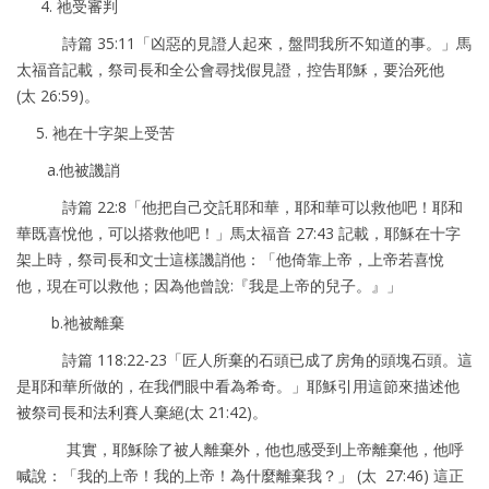
4. 祂受審判
詩篇 35:11「凶惡的見證人起來，盤問我所不知道的事。」馬
太福音記載，祭司長和全公會尋找假見證，控告耶穌，要治死他
(太 26:59)。
5. 祂在十字架上受苦
a.他被譏誚
詩篇 22:8「他把自己交託耶和華，耶和華可以救他吧！耶和
華既喜悅他，可以搭救他吧！」馬太福音 27:43 記載，耶穌在十字
架上時，祭司長和文士這樣譏誚他：「他倚靠上帝，上帝若喜悅
他，現在可以救他；因為他曾說:『我是上帝的兒子。』」
b.祂被離棄
詩篇 118:22-23「匠人所棄的石頭已成了房角的頭塊石頭。這
是耶和華所做的，在我們眼中看為希奇。」耶穌引用這節來描述他
被祭司長和法利賽人棄絕(太 21:42)。
其實，耶穌除了被人離棄外，他也感受到上帝離棄他，他呼
喊說：「我的上帝！我的上帝！為什麼離棄我？」 (太 27:46) 這正