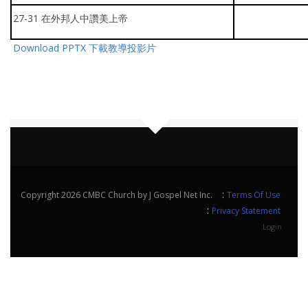
27-31 在外邦人中讚美上帝
Download PPTX 下載教導投影片
:
Copyright 2026 CMBC Church by J Gospel Net Inc.
Terms Of Use
:
Privacy Statement
Login