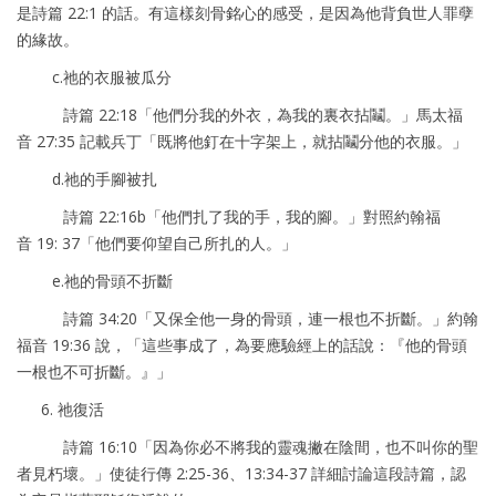
是詩篇 22:1 的話。有這樣刻骨銘心的感受，是因為他背負世人罪孽
的緣故。
c.祂的衣服被瓜分
詩篇 22:18「他們分我的外衣，為我的裏衣拈鬮。」馬太福
音 27:35 記載兵丁「既將他釘在十字架上，就拈鬮分他的衣服。」
d.祂的手腳被扎
詩篇 22:16b「他們扎了我的手，我的腳。」對照約翰福
音 19: 37「他們要仰望自己所扎的人。」
e.祂的骨頭不折斷
詩篇 34:20「又保全他一身的骨頭，連一根也不折斷。」約翰
福音 19:36 說，「這些事成了，為要應驗經上的話說：『他的骨頭
一根也不可折斷。』」
6. 祂復活
詩篇 16:10「因為你必不將我的靈魂撇在陰間，也不叫你的聖
者見朽壞。」使徒行傳 2:25-36、13:34-37 詳細討論這段詩篇，認