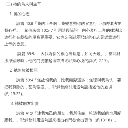
(二) 祂的為人與生平
1. 祂的心志
詩篇 40:8「我的上帝啊，我樂意照你的旨意行；你的律法在
我心裡。」希伯來書 10:5-7 引用這段論證：內心遵行上帝的律法比
遵行外在獻祭的規條更重要。它也充份顯示耶穌的心志是樂意遵行
上帝的旨意。
詩篇 69:9a「因我為你的殿心裏焦急，如同火燒。」當耶穌
潔淨聖殿時，他的門徒想起這節描述耶穌心境的詩(約 2:17)。
2. 祂無故被恨惡
詩篇 69:4「無故恨我的，比我頭髮還多；無理與我為仇、要
把我剪除的，甚為強盛。」耶穌曾經引用這句話描述他的處境
(約 15:25)。
3. 祂被朋友出賣
詩篇 41:9「連我知己的朋友，我所倚靠、吃過我飯的也用腳
踢我。」耶穌曾引用這句話來指出有門徒會出賣他（約13:18）。