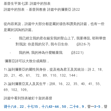
基督生平第七課: 詩篇中的預表
詩篇中的預表 - 基督與教會 詩篇中的彌賽亞 詩22
從內容來說，詩篇中大部分都是屬於禱告和讚美的詩篇，也有一些
是屬於訓誨的詩篇。
-
我已經立我的君在鍚安我的聖山上了, 我要傳旨, 耶和華曾
對我說: 你是我的兒子, 我今日生你. (詩2:6-7)
-
我的神, 我的神為什麼離棄我. (詩22:1)
彌賽亞詩可以大致分成兩類，
1\ 論到彌賽亞的屬性與身份，提及祂為君王及其統治：詩 2、18、
20、21、45、61、 72、89、110、132、144；
2\ 論到彌賽亞其人及其生平：詩8、16、22、35、40、41、55、
69、102、109。
詩篇中看到預表被釘十架的基督
诗十八
6
，
22
，
十七
15
，
十八
43~44
，
50
，
二十
6
，
9
，
廿一
3~5
，
廿