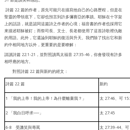
詩篇 22 篇的作者，原先可能只在描寫他自己的心路歷程，但是在
聖靈的帶領底下，它卻也預言到許多彌賽亞的事蹟。耶穌在十字架
上的話語，就是認同這篇詩之作者的心境；福音書的作者也採用它
來描述耶穌被釘；而祭司長、文士、長老都使用了這首詩歌裡仇敵
的用語。此外，它還論到耶穌的復活與升天。我們除了找出它和新
約中相同地方以外，更重要的是要瞭解：
請讀詩篇 22:1-21，並對照讀馬太福音 27:35-46，你會發現有許多
相呼應的地方。
對照詩篇 22 篇與新約的經文：
詩篇 22 篇
新約
1 「我的上帝！我的上帝！為什麼離棄我？」
太 27:46、可 15:
2 「我白日呼求──」
太 27:45
6-8 受譏笑與辱罵
太 27:39-44、可 